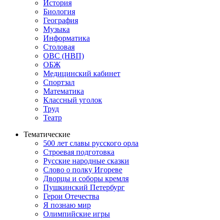
История
Биология
География
Музыка
Информатика
Столовая
ОВС (НВП)
ОБЖ
Медицинский кабинет
Спортзал
Математика
Классный уголок
Труд
Театр
Тематические
500 лет славы русского орла
Строевая подготовка
Русские народные сказки
Слово о полку Игореве
Дворцы и соборы кремля
Пушкинский Петербург
Герои Отечества
Я познаю мир
Олимпийские игры