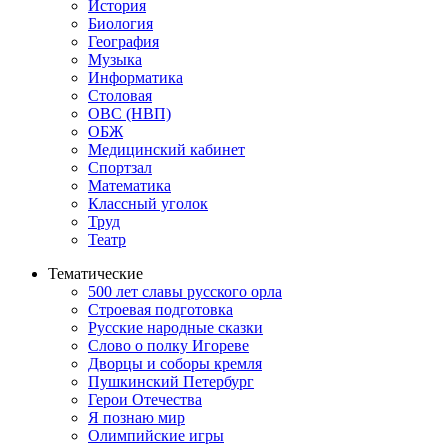
История
Биология
География
Музыка
Информатика
Столовая
ОВС (НВП)
ОБЖ
Медицинский кабинет
Спортзал
Математика
Классный уголок
Труд
Театр
Тематические
500 лет славы русского орла
Строевая подготовка
Русские народные сказки
Слово о полку Игореве
Дворцы и соборы кремля
Пушкинский Петербург
Герои Отечества
Я познаю мир
Олимпийские игры