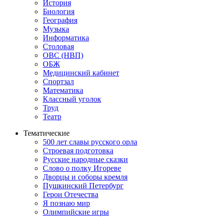
История
Биология
География
Музыка
Информатика
Столовая
ОВС (НВП)
ОБЖ
Медицинский кабинет
Спортзал
Математика
Классный уголок
Труд
Театр
Тематические
500 лет славы русского орла
Строевая подготовка
Русские народные сказки
Слово о полку Игореве
Дворцы и соборы кремля
Пушкинский Петербург
Герои Отечества
Я познаю мир
Олимпийские игры