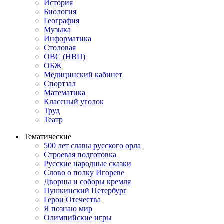
История
Биология
География
Музыка
Информатика
Столовая
ОВС (НВП)
ОБЖ
Медицинский кабинет
Спортзал
Математика
Классный уголок
Труд
Театр
Тематические
500 лет славы русского орла
Строевая подготовка
Русские народные сказки
Слово о полку Игореве
Дворцы и соборы кремля
Пушкинский Петербург
Герои Отечества
Я познаю мир
Олимпийские игры