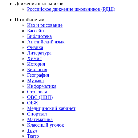
Движения школьников
Российское движение школьников (РДШ)
По кабинетам
Изо и рисование
Бассейн
Библиотека
Английский язык
Физика
Литература
Химия
История
Биология
География
Музыка
Информатика
Столовая
ОВС (НВП)
ОБЖ
Медицинский кабинет
Спортзал
Математика
Классный уголок
Труд
Театр