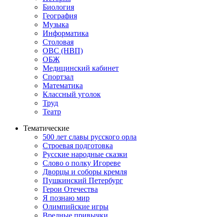
Биология
География
Музыка
Информатика
Столовая
ОВС (НВП)
ОБЖ
Медицинский кабинет
Спортзал
Математика
Классный уголок
Труд
Театр
Тематические
500 лет славы русского орла
Строевая подготовка
Русские народные сказки
Слово о полку Игореве
Дворцы и соборы кремля
Пушкинский Петербург
Герои Отечества
Я познаю мир
Олимпийские игры
Вредные привычки