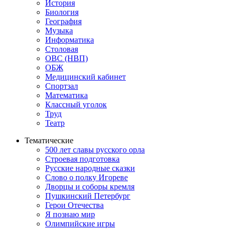
История
Биология
География
Музыка
Информатика
Столовая
ОВС (НВП)
ОБЖ
Медицинский кабинет
Спортзал
Математика
Классный уголок
Труд
Театр
Тематические
500 лет славы русского орла
Строевая подготовка
Русские народные сказки
Слово о полку Игореве
Дворцы и соборы кремля
Пушкинский Петербург
Герои Отечества
Я познаю мир
Олимпийские игры