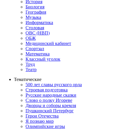
История
Биология
География
Музыка
Информатика
Столовая
ОВС (НВП)
ОБЖ
Медицинский кабинет
Спортзал
Математика
Классный уголок
Труд
Театр
Тематические
500 лет славы русского орла
Строевая подготовка
Русские народные сказки
Слово о полку Игореве
Дворцы и соборы кремля
Пушкинский Петербург
Герои Отечества
Я познаю мир
Олимпийские игры