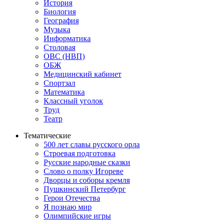
История
Биология
География
Музыка
Информатика
Столовая
ОВС (НВП)
ОБЖ
Медицинский кабинет
Спортзал
Математика
Классный уголок
Труд
Театр
Тематические
500 лет славы русского орла
Строевая подготовка
Русские народные сказки
Слово о полку Игореве
Дворцы и соборы кремля
Пушкинский Петербург
Герои Отечества
Я познаю мир
Олимпийские игры