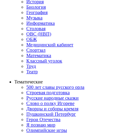
История
Биология
География
Музыка
Информатика
Столовая
ОВС (НВП)
ОБЖ
Медицинский кабинет
Спортзал
Математика
Классный уголок
Труд
Театр
Тематические
500 лет славы русского орла
Строевая подготовка
Русские народные сказки
Слово о полку Игореве
Дворцы и соборы кремля
Пушкинский Петербург
Герои Отечества
Я познаю мир
Олимпийские игры