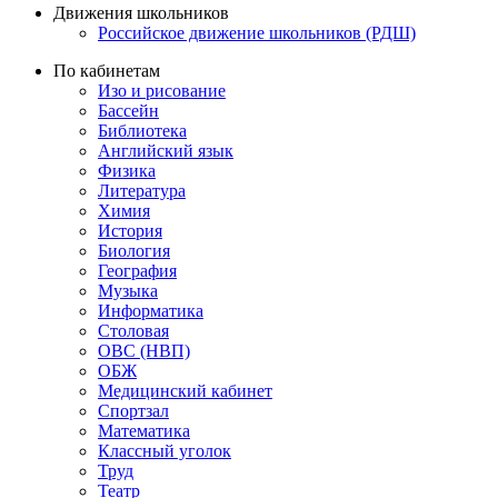
Движения школьников
Российское движение школьников (РДШ)
По кабинетам
Изо и рисование
Бассейн
Библиотека
Английский язык
Физика
Литература
Химия
История
Биология
География
Музыка
Информатика
Столовая
ОВС (НВП)
ОБЖ
Медицинский кабинет
Спортзал
Математика
Классный уголок
Труд
Театр