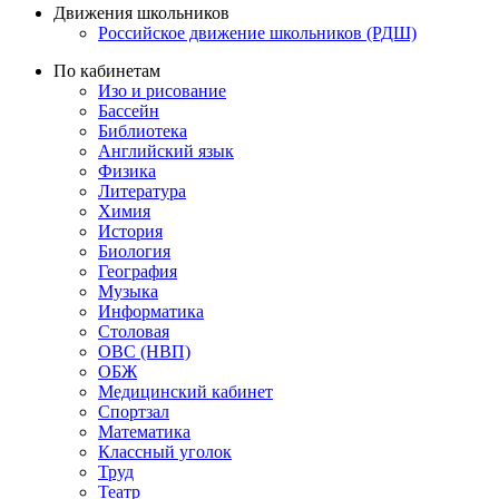
Движения школьников
Российское движение школьников (РДШ)
По кабинетам
Изо и рисование
Бассейн
Библиотека
Английский язык
Физика
Литература
Химия
История
Биология
География
Музыка
Информатика
Столовая
ОВС (НВП)
ОБЖ
Медицинский кабинет
Спортзал
Математика
Классный уголок
Труд
Театр