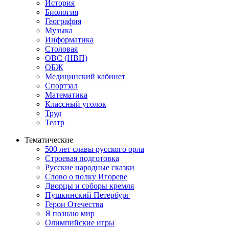
История
Биология
География
Музыка
Информатика
Столовая
ОВС (НВП)
ОБЖ
Медицинский кабинет
Спортзал
Математика
Классный уголок
Труд
Театр
Тематические
500 лет славы русского орла
Строевая подготовка
Русские народные сказки
Слово о полку Игореве
Дворцы и соборы кремля
Пушкинский Петербург
Герои Отечества
Я познаю мир
Олимпийские игры