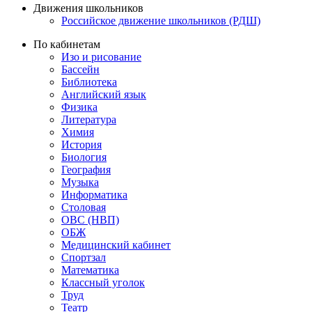
Движения школьников
Российское движение школьников (РДШ)
По кабинетам
Изо и рисование
Бассейн
Библиотека
Английский язык
Физика
Литература
Химия
История
Биология
География
Музыка
Информатика
Столовая
ОВС (НВП)
ОБЖ
Медицинский кабинет
Спортзал
Математика
Классный уголок
Труд
Театр