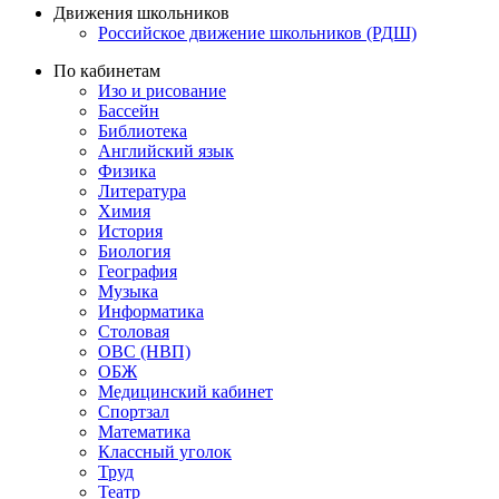
Движения школьников
Российское движение школьников (РДШ)
По кабинетам
Изо и рисование
Бассейн
Библиотека
Английский язык
Физика
Литература
Химия
История
Биология
География
Музыка
Информатика
Столовая
ОВС (НВП)
ОБЖ
Медицинский кабинет
Спортзал
Математика
Классный уголок
Труд
Театр