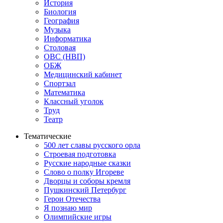
История
Биология
География
Музыка
Информатика
Столовая
ОВС (НВП)
ОБЖ
Медицинский кабинет
Спортзал
Математика
Классный уголок
Труд
Театр
Тематические
500 лет славы русского орла
Строевая подготовка
Русские народные сказки
Слово о полку Игореве
Дворцы и соборы кремля
Пушкинский Петербург
Герои Отечества
Я познаю мир
Олимпийские игры