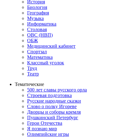
История
Биология
География
Музыка
Информатика
Столовая
ОВС (НВП)
ОБЖ
Медицинский кабинет
Спортзал
Математика
Классный уголок
Труд
Театр
Тематические
500 лет славы русского орла
Строевая подготовка
Русские народные сказки
Слово о полку Игореве
Дворцы и соборы кремля
Пушкинский Петербург
Герои Отечества
Я познаю мир
Олимпийские игры