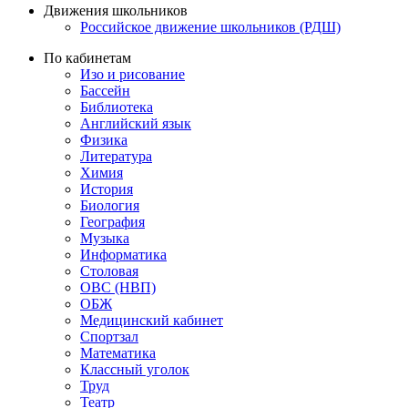
Движения школьников
Российское движение школьников (РДШ)
По кабинетам
Изо и рисование
Бассейн
Библиотека
Английский язык
Физика
Литература
Химия
История
Биология
География
Музыка
Информатика
Столовая
ОВС (НВП)
ОБЖ
Медицинский кабинет
Спортзал
Математика
Классный уголок
Труд
Театр